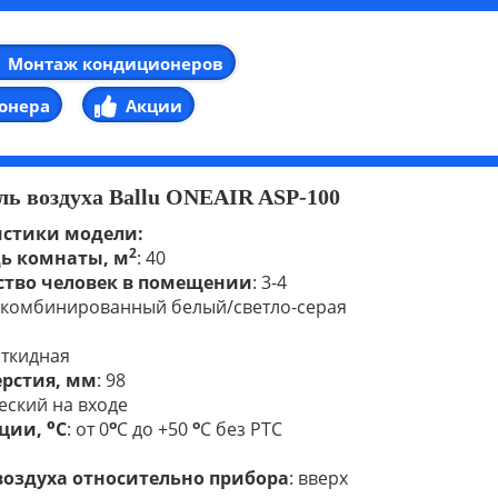
Монтаж кондиционеров
онера
Акции
ь воздуха Ballu ONEAIR ASP-100
истики модели:
2
ь комнаты, м
: 40
тво человек в помещении
: 3-4
: комбинированный белый/светло-серая
ь
откидная
ерстия, мм
: 98
еский на входе
о
о
о
ации,
С
: от 0
С до +50
С без РТС
воздуха относительно прибора
: вверх