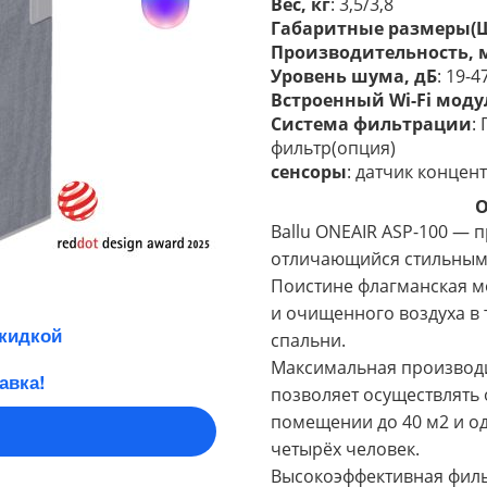
Вес, кг
: 3,5/3,8
Габаритные размеры(Ш
Производительность, 
Уровень шума, дБ
: 19-4
Встроенный Wi-Fi моду
Система фильтрации
:
фильтр
сенсоры
: датчик концен
О
Ballu ONEAIR ASP-100 — 
отличающийся стильным
Поистине флагманская м
и очищенного воздуха в 
скидкой
спальни.
Максимальная производи
авка!
позволяет осуществлять 
помещении до 40 м2 и о
четырёх человек.
Высокоэффективная филь