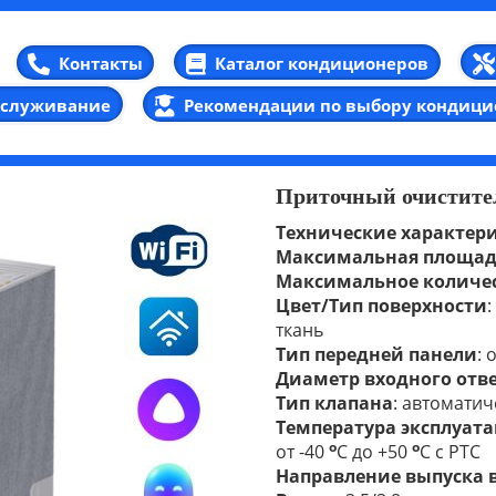
Каталог кондиционеров
Контакты
бслуживание
Рекомендации по выбору кондици
Приточный очистител
Технические характер
Максимальная площад
Максимальное количес
Цвет/Тип поверхности
ткан
Тип передней панели
: 
Диаметр входного отв
Тип клапана
: автоматич
Температура эксплуат
о
о
от -40
С до +50
С с РТС
Направление выпуска 