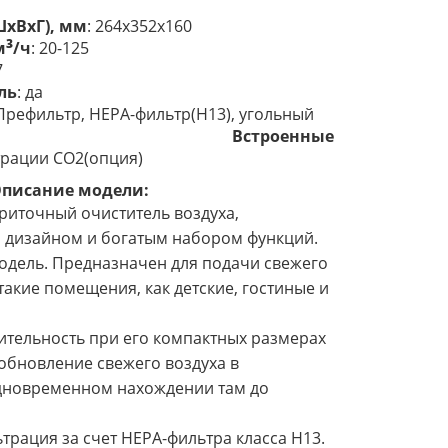
хВхГ), мм
: 264x352x160
3
м
/ч
: 20-125
7
ль
: да
 Префильтр, HEPA-фильтр(Н13), угольный
(опция)
Встроенные
трации СО2(опция)
писание модели:
приточный очиститель воздуха,
 дизайном и богатым набором функций.
одель. Предназначен для подачи свежего
такие помещения, как детские, гостиные и
тельность при его компактных размерах
обновление свежего воздуха в
дновременном нахождении там до
трация за счет НЕРА-фильтра класса H13.