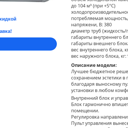
до 104 м³ (при +5°С)
холодопроизводительность
потребляемая мощность, 
скидкой
напряж
авка!
диаметр труб (жидкость/га
габариты внутреннего бл
габариты внешнего блока
вес внутреннего блока, кг
вес наружного блока, кг:
Описание модели:
Лучшее бюджетное реше
сохранением эстетики в
благодаря выносному пу
установки в любо
Внутренний блок и упра
Блок гармонично впишетс
помещении.
Регулировка напр
Пульт управления вынес