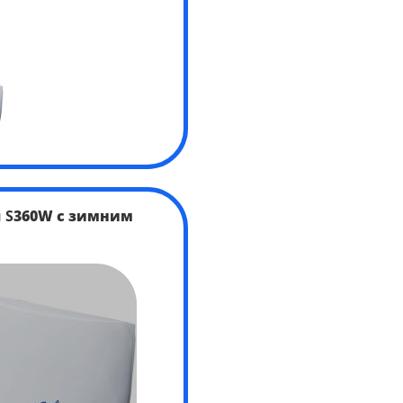
 S
360
W с зимним