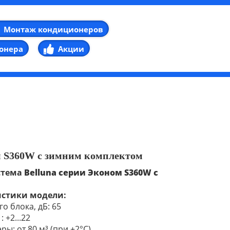
Монтаж кондиционеров
онера
Акции
 S360
W с зимним комплектом
стема
Belluna серии Эконом
S
360
W с
истики модели:
о блока, дБ: 65
: +2...22
ы: от 80 м³ (при +2°С)