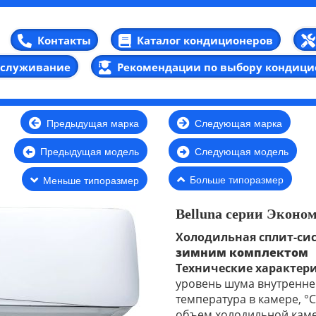
Каталог кондиционеров
Контакты
бслуживание
Рекомендации по выбору кондици
Предыдущая марка
Следующая марка
Предыдущая модель
Следующая модель
Больше типоразмер
Меньше типоразмер
Belluna серии Эконом
Холодильная сплит-си
зимним комплектом
Технические характер
уровень шума внутреннег
температура в камере, °С
объем холодильной камер