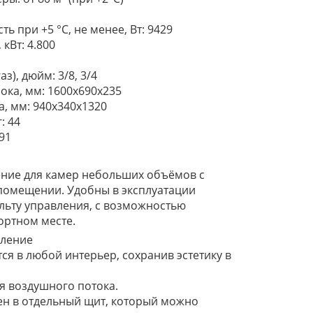
 при +5 °С, не менее, Вт: 9429
кВт: 4.800
ени, В: 380
з), дюйм: 3/8, 3/4
ока, мм: 1600x690x235
, мм: 940х340х1320
: 44
 91
ние для камер небольших объёмов с
 помещении. Удобны в эксплуатации
льту управления, с возможностью
м комфортном месте.
вление
я в любой интерьер, сохранив эстетику в
авления воздушного потока.
ен в отдельный щит, который можно