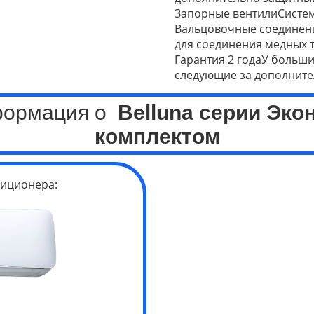
Запорные вентилиСистем
Вальцовочные соединени
для соединения медных 
Гарантия 2 годаУ большин
следующие за дополните
формация о
Belluna серии Эко
комплектом
иционера: