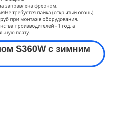
а заправлена фреоном.
яНе требуется пайка (открытый огонь)
труб при монтаже оборудования.
ства производителей - 1 год, а
льную плату.
ном S
360
W с зимним