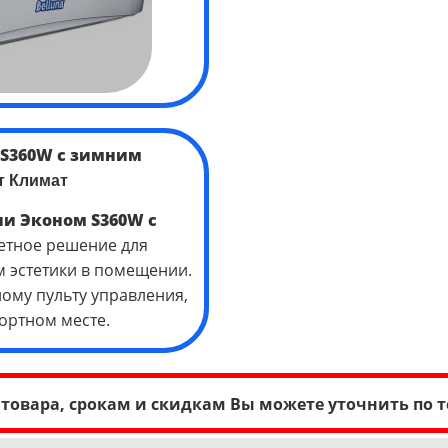
S
360
W с зимним
т Климат
рии Эконом
S
360
W с
етное решение для
 эстетики в помещении.
ому пульту управления,
ортном месте.
товара, срокам и скидкам Вы можете уточнить по