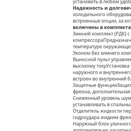
установить в любом удоб
Надежность и долгове
холодильного оборудова
встроенные опции, за к
включены в комплект
Зимний комплект (РДК) с
компрессораПредназнач
температуре окружающего
Эконом без зимнего комп
Выносной пульт управле
высокому токуУстановка 
наружного и внутреннего
встроен во внутренний б
Защитные функцииЗащита
фреона, дополнительная
Сниженный уровень шум
устанавливать в спальны
Отделитель жидкости пе
гидроудара жидким фреон
Наружный блок уличного
дополнительно защитный