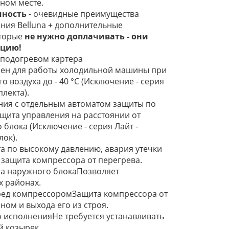
ном месте.
чность
- очевидные преимущества
ния Belluna + дополнительные
оторые
не нужно доплачивать - они
ацию!
 подогревом картера
ен для работы холодильной машины при
 воздуха до - 40 °С (Исключение - серия
лекта).
ния с отдельным автоматом защиты по
щита управления на расстоянии от
 блока (Исключение - серия Лайт -
лок).
 по высокому давлению, авария утечки
 защита компрессора от перегрева.
а наружного блокаПозволяет
х районах.
ред компрессоромЗащита компрессора от
ом и выхода его из строя.
 исполненияНе требуется устанавливать
 козырек.