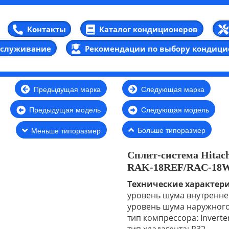
Каталог кондиционеров
Контакты
бслуживание
Рекомендации по выбору кондици
Предыдущая марка
Следующая марка
Предыдущая модель
Следующая модель
Больше типоразмер
Меньше типоразмер
Сплит-система Hitac
RAK-18REF/RAC-18WE
Технические характер
уровень шума внутреннег
уровень шума наружного 
тип компрессора: Inverte