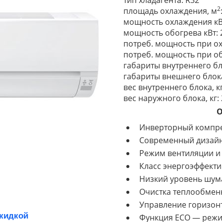
тип хладагента: R32
2
площадь охлаждения, м
мощность охлаждения кВт
мощность обогрева кВт: 
потреб. мощность при ох
потреб. мощность при об
габариты внутреннего бл
габариты внешнего блока
вес внутреннего блока, кг
вес наружного блока, кг:
О
Инверторный компр
Современный дизай
Режим вентиляции и
Класс энергоэффекти
Низкий уровень шум
Очистка теплообмен
Управление горизон
скидкой
Функция ECO — реж