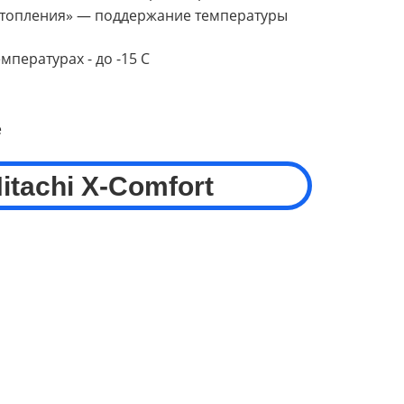
топления» — поддержание температуры
мпературах - до -15 С
е
itachi
X-Comfort