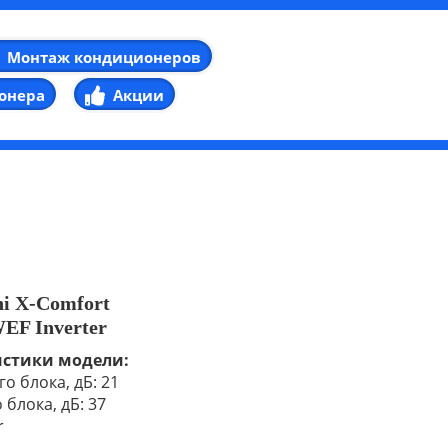
Монтаж кондиционеров
онера
Акции
hi X-Comfort
F Inverter
истики модели:
о блока, дБ: 21
блока, дБ: 37
r