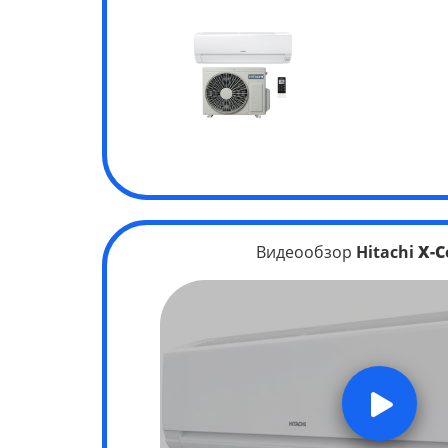
Видеообзор
Hitachi
X-C