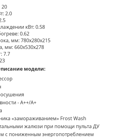
: 20
: 2.0
2.5
лаждении кВт: 0.58
огреве: 0.62
ока, мм: 780x280x215
, мм: 660х530х278
: 7.7
 23
писание модели:
ессор
н
 осушения
вности - A++/A+
а
ника «замораживанием» Frost Wash
тальными жалюзи при помощи пульта ДУ
им с пониженным энергопотреблением