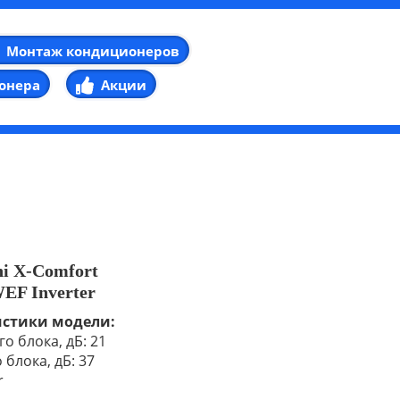
Монтаж кондиционеров
онера
Акции
hi X-Comfort
F Inverter
истики модели:
о блока, дБ: 21
блока, дБ: 37
r