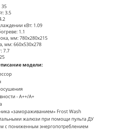
: 35
: 3.5
4.2
лаждении кВт: 1.09
огреве: 1.1
ока, мм: 780x280x215
, мм: 660х530х278
: 7.7
 25
писание модели:
ессор
н
 осушения
вности - A++/A+
а
ника «замораживанием» Frost Wash
тальными жалюзи при помощи пульта ДУ
им с пониженным энергопотреблением