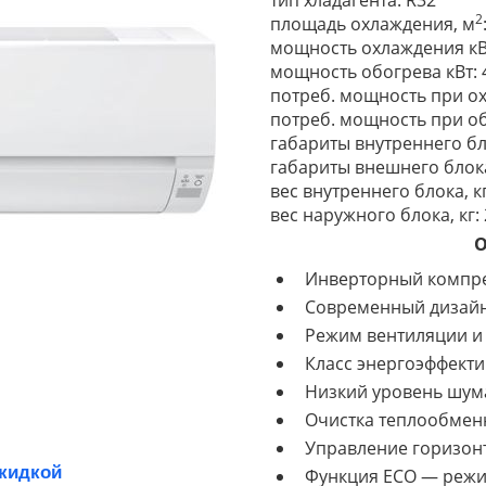
тип хладагента: R32
2
площадь охлаждения, м
мощность охлаждения кВт
мощность обогрева кВт: 
потреб. мощность при ох
потреб. мощность при об
габариты внутреннего бл
габариты внешнего блока
вес внутреннего блока, кг
вес наружного блока, кг:
О
Инверторный компр
Современный дизай
Режим вентиляции и
Класс энергоэффекти
Низкий уровень шум
Очистка теплообмен
Управление горизон
скидкой
Функция ECO — реж