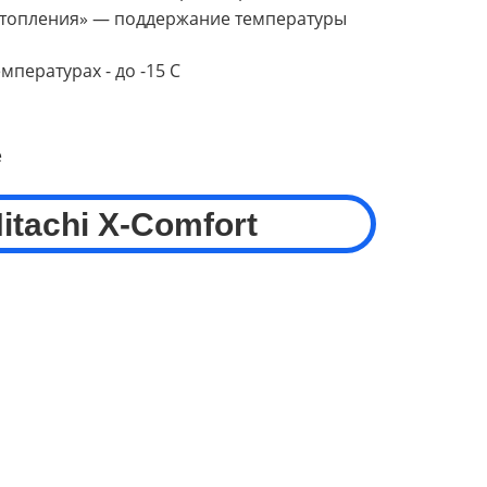
топления» — поддержание температуры
мпературах - до -15 С
е
itachi
X-Comfort