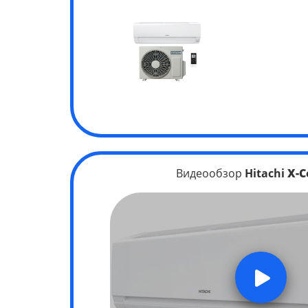
Видеообзор
Hitachi
X-C