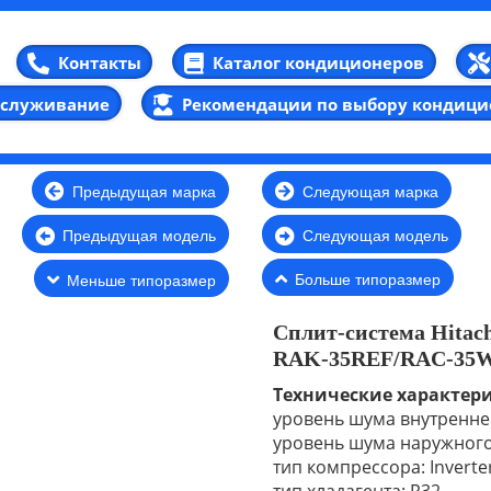
Каталог кондиционеров
Контакты
бслуживание
Рекомендации по выбору кондици
Предыдущая марка
Следующая марка
Предыдущая модель
Следующая модель
Больше типоразмер
Меньше типоразмер
Сплит-система Hitac
RAK-35REF/RAC-35WE
Технические характер
уровень шума внутреннег
уровень шума наружного 
тип компрессора: Inverte