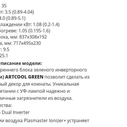
: 35
 3.5 (0.89-4.04)
0 (0.89-5.1)
аждении кВт: 1.08 (0.2-1.4)
греве: 1.05 (0.195-1.6)
ока, мм: 837x308x192
, мм: 717х495х230
: 9.5
25.1
писание модели:
реннего блока зеленого инверторного
и)
ARTCOOL GREEN
позволит сделать из
ный декор для комнаты. Уникальная
четании с УФ-лампой надежно и
личные загрязнители из воздуха.
ства:
Dual Inverter
 воздуха Plasmaster Ionizer+ устраняет