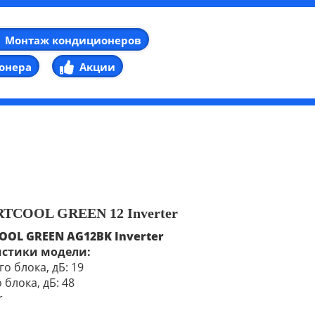
Монтаж кондиционеров
онера
Акции
RTCOOL GREEN 12 Inverter
COOL
GREEN
AG12BK
Inverter
истики модели:
о блока, дБ: 19
блока, дБ: 48
r