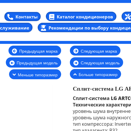
Каталог кондиционеров
Контакты
бслуживание
Рекомендации по выбору кондици
Предыдущая марка
Следующая марка
Предыдущая модель
Следующая модель
Больше типоразмер
Меньше типоразмер
Сплит-система LG A
Сплит-система
LG ART
Технические характер
уровень шума внутреннег
уровень шума наружного 
тип компрессора: Inverte
тип хладагента: R32