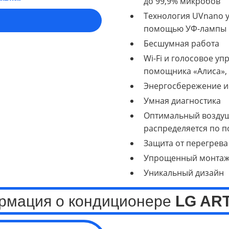
до 99,9% микробов
Технология UVnano у
помощью УФ-лампы
Бесшумная работа
Wi-Fi и голосовое у
помощника «Алиса»,
Энергосбережение и
Умная диагностика
Оптимальный воздуш
распределяется по 
Защита от перегрева
Упрощенный монта
Уникальный дизайн
рмация о кондиционере
LG AR