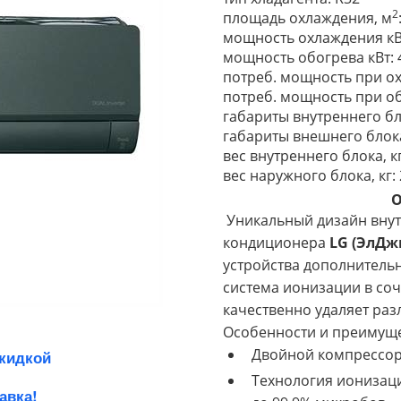
2
площадь охлаждения, м
мощность охлаждения кВт:
мощность обогрева кВт: 4.
потреб. мощность при охл
потреб. мощность при обо
габариты внутреннего бл
габариты внешнего блока
вес внутреннего блока, кг
вес наружного блока, кг: 
О
Уникальный дизайн внут
кондиционера
LG (ЭлДж
устройства дополнитель
система ионизации в со
качественно удаляет раз
Особенности и преимуще
Двойной компрессор 
скидкой
Технология ионизации
авка!