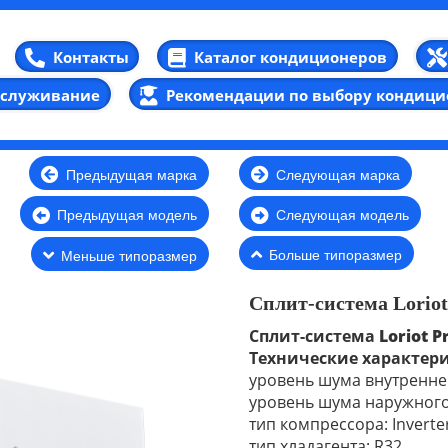
Каталог кондиционеров
Контакты
бслуживание
Рекомендации по выбору кондици
Предыдущая марка
Следующая марка
Предыдущая модель
Следующая модель
Больше типоразмер
Меньше типоразмер
Сплит-система Loriot
Сплит-система
Loriot P
Технические характер
уровень шума внутреннег
уровень шума наружного 
тип компрессора: Inverte
тип хладагента: R32