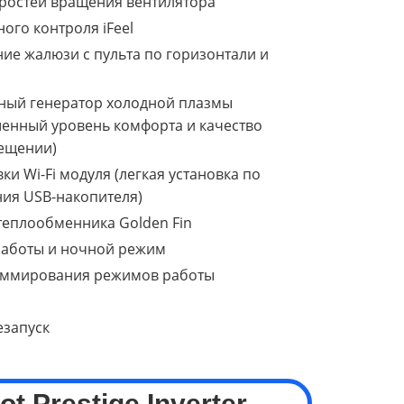
 скоростей вращения вентилятора
ого контроля iFeel
ение жалюзи с пульта по горизонтали и
нный генератор холодной плазмы
енный уровень комфорта и качество
ещении)
и Wi-Fi модуля (легкая установка по
ия USB-накопителя)
теплообменника Golden Fin
работы и ночной режим
аммирования режимов работы
езапуск
iot Prestige
Inverter