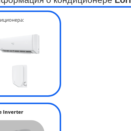
иционера:
ge
Inverter