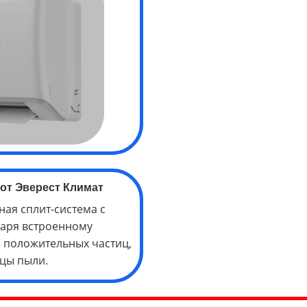
от Эверест Климат
нная сплит-система с
даря встроенному
и положительных частиц,
ицы пыли.