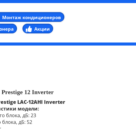
Монтаж кондиционеров
онера
Акции
 Prestige 12
Inverter
restige LAC-12AHI
Inverter
истики модели:
о блока, дБ: 23
блока, дБ: 52
r