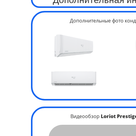
Дополнительные фото конд
Видеообзор
Loriot Presti