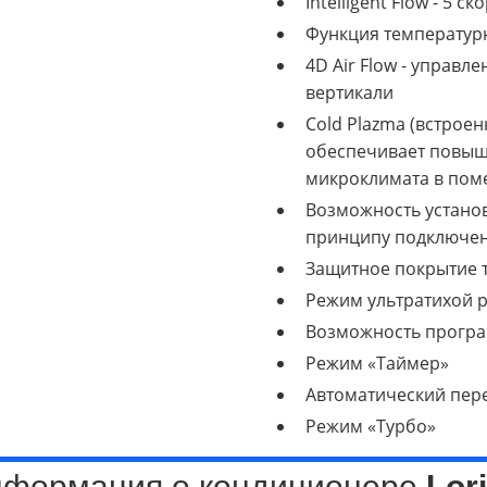
Intelligent Flow - 5
Функция температурн
4D Air Flow - управл
вертикали
Cold Plazma
(встрое
обеспечивает повыш
микроклимата в пом
Возможность установк
принципу подключен
Защитное покрытие 
Режим ультратихой 
Возможность прогр
Режим «Таймер»
Автоматический пер
Режим «Турбо»
нформация о кондиционере
Lor