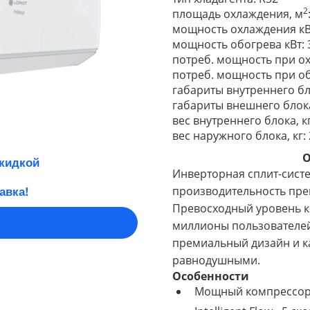
2
площадь охлаждения, м
мощность охлаждения кВт: 
мощность обогрева кВт: 3.
потреб. мощность при охл
потреб. мощность при обог
габариты внутреннего бл
габариты внешнего блока
вес внутреннего блока, кг
вес наружного блока, кг:
О
скидкой
Инверторная сплит-систем
авка!
производительность пре
Превосходный уровень к
миллионы пользователей
премиальный дизайн и ка
равнодушными.
Особенности
Мощный компрессор 