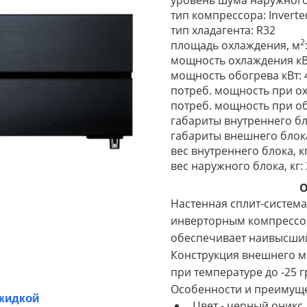
уровень шума наружного 
тип компрессора: Inverte
тип хладагента: R32
2
площадь охлаждения, м
мощность охлаждения кВт
мощность обогрева кВт: 
потреб. мощность при ох
потреб. мощность при об
габариты внутреннего бл
габариты внешнего блока
вес внутреннего блока, кг
вес наружного блока, кг: 
О
Настенная сплит-систем
инверторным компрессо
обеспечивает наивысший
Конструкция внешнего м
при температуре до -25 
Особенности и преимуще
скидкой
Цвет - черный оникс