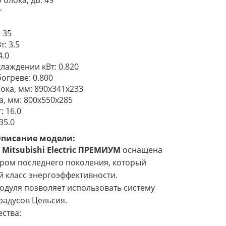
блока, дБ: 49
r
: 35
: 3.5
4.0
лаждении кВт: 0.820
огреве: 0.800
ока, мм: 890x341x233
, мм: 800х550х285
: 16.0
35.0
писание модели:
а
Mitsubishi Electric ПРЕМИУМ
оснащена
ром последнего поколения, который
 класс энергоэффективности.
одуля позволяет использовать систему
градусов Цельсия.
ства: