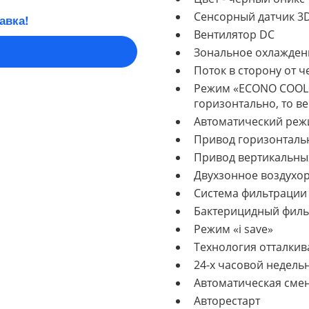
Сенсорный датчик 3D
авка!
Вентилятор DC
Зональное охлажден
Поток в сторону от ч
Режим «ECONO COOL» 
горизонтально, то в
Автоматический реж
Привод горизонталь
Привод вертикальн
Двухзонное воздухо
Система фильтрации 
Бактерицидный филь
Режим «i save»
Технология отталкив
24-х часовой недель
Автоматическая сме
Авторестарт