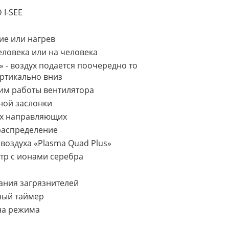
 I-SEE
ие или нагрев
еловека или на человека
- воздух подается поочередно то
ертикально вниз
им работы вентилятора
ной заслонки
ых направляющих
распределение
воздуха «Plasma Quad Plus»
тр с ионами серебра
ания загрязнителей
ный таймер
на режима