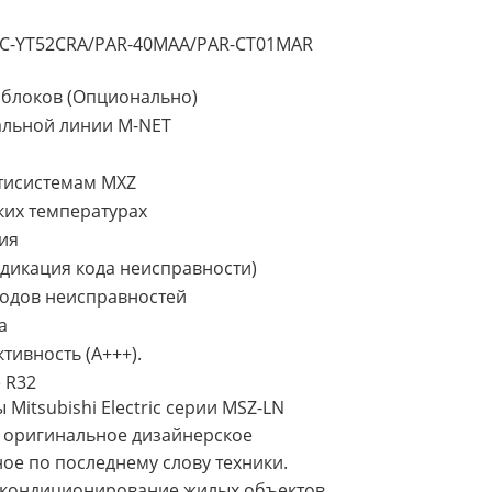
AC-YT52CRA/PAR-40MAA/PAR-CT01MAR
 блоков (Опционально)
альной линии M-NET
тисистемам MXZ
ких температурах
ия
дикация кода неисправности)
кодов неисправностей
а
тивность (А+++).
 R32
Mitsubishi Electric серии MSZ-LN
 оригинальное дизайнерское
ое по последнему слову техники.
 кондиционирование жилых объектов