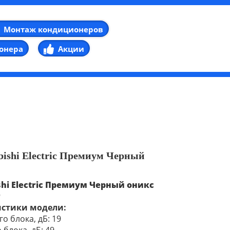
Монтаж кондиционеров
онера
Акции
bishi Electric Премиум Черный
hi Electric
Премиум
Черный оникс
r
истики модели:
о блока, дБ: 19