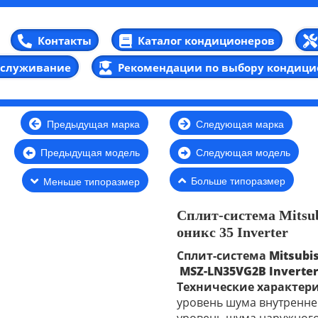
Каталог кондиционеров
Контакты
бслуживание
Рекомендации по выбору кондици
Предыдущая марка
Следующая марка
Предыдущая модель
Следующая модель
Больше типоразмер
Меньше типоразмер
Сплит-система
Mitsu
оникс
35 Inverter
Сплит-система
Mitsubis
MSZ-LN35VG2B
Inverte
Технические характер
уровень шума внутреннег