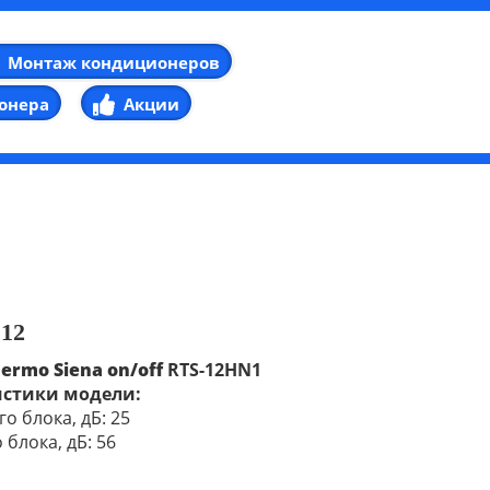
Монтаж кондиционеров
онера
Акции
 12
hermo Siena on/off
RTS-12HN1
истики модели:
о блока, дБ: 25
блока, дБ: 56