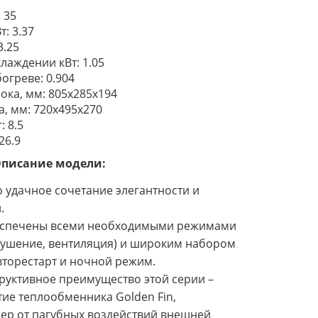
: 35
: 3.37
3.25
лаждении кВт: 1.05
огреве: 0.904
ока, мм: 805x285x194
, мм: 720x495x270
: 8.5
26.9
писание модели:
о удачное сочетание элегантности и
.
еспечены всеми необходимыми режимами
осушение, вентиляция) и широким набором
вторестарт и ночной режим.
руктивное преимущество этой серии –
ие теплообменника Golden Fin,
р от пагубных воздействий внешней