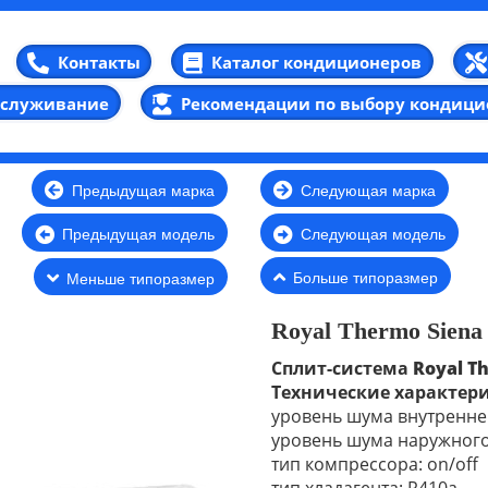
Каталог кондиционеров
Контакты
бслуживание
Рекомендации по выбору кондици
Предыдущая марка
Следующая марка
Предыдущая модель
Следующая модель
Больше типоразмер
Меньше типоразмер
Royal Thermo Siena
Сплит-система
Royal T
Технические характер
уровень шума внутреннег
уровень шума наружного 
тип компрессора: on/off