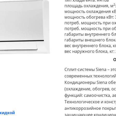
тип хладагента: R410а
2
площадь охлаждения, м
мощность охлаждения кВт
мощность обогрева кВт: 
потреб. мощность при ох
потреб. мощность при об
габариты внутреннего бл
габариты внешнего блока
вес внутреннего блока, кг
вес наружного блока, кг: 
О
Сплит-системы Siena – эт
современных технологий
Кондиционеры Siena об
(охлаждение, обогрев, 
функций: самоочистка, а
Технологическое и конст
антикоррозийное покрыт
скидкой
защищающее кондиционе