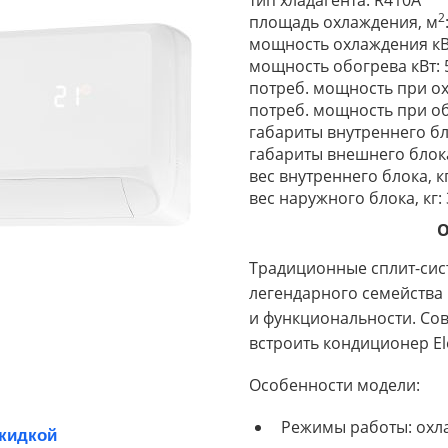
тип хладагента: R410A
2
площадь охлаждения, м
мощность охлаждения кВт
мощность обогрева кВт: 
потреб. мощность при ох
потреб. мощность при об
габариты внутреннего бл
габариты внешнего блока
вес внутреннего блока, кг
вес наружного блока, кг: 
О
Традиционные сплит-сист
легендарного семейства 
и функциональности. Со
встроить кондиционер El
Особенности модели:
Режимы работы: охл
скидкой