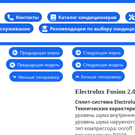
Каталог кондиционеров
Контакты
бслуживание
Рекомендации по выбору кондици
Предыдущая марка
Следующая марка
Предыдущая модель
Следующая модель
Больше типоразмер
Меньше типоразмер
Electrolux Fusion 2.0
Сплит-система Electrolu
Технические характер
уровень шума внутреннег
уровень шума наружного 
тип компрессора: on/off