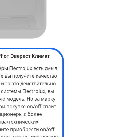
f
от Эверест Климат
ы Electrolux есть смыл
ае вы получите качество
и за это действительно
 системы Electrolux, вы
ую модель. Но за марку
ри покупке on/off сплит-
диционеры с более
ва/технических
шите приобрести on/off
ерены, что мы предложим