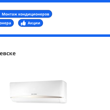
Монтаж кондиционеров
онера
Акции
евске