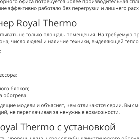
сторного офиса потребуется более производительная спл
е эффективно работало без перегрузки и лишнего расх
нер Royal Thermo
тывать не только площадь помещения. На требуемую пр
рона, число людей и наличие техники, выделяющей тепло
:
ессора;
ного блоков;
 обогрева.
дящие модели и объяснят, чем отличаются серии. Вы с
ций, не переплачивая за ненужные возможности.
oyal Thermo с установкой
ть, уровень шума и срок службы климатического обору