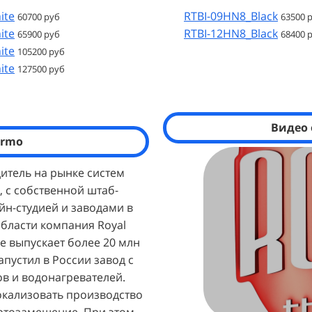
ite
RTBI-09HN8_Black
60700 руб
63500 
ite
RTBI-12HN8_Black
65900 руб
68400 
ite
105200 руб
ite
127500 руб
Видео 
ermo
итель на рынке систем
 с собственной штаб-
йн-студией и заводами в
области компания Royal
е выпускает более 20 млн
запустил в России завод с
в и водонагревателей.
окализовать производство