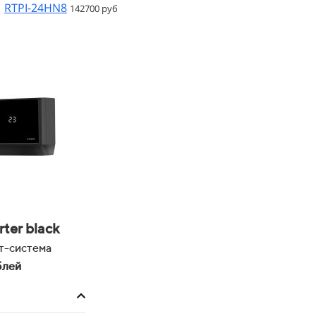
RTPI-24HN8
142700 руб
ter black
т-система
блей