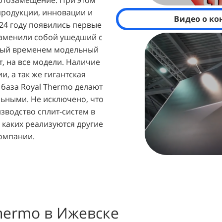
ортозамещение. При этом
 продукции, инновации и
Видео о ко
24 году появились первые
заменили собой ушедший с
нный временем модельный
т, на все модели. Наличие
и, а так же гигантская
 база Royal Thermo делают
ьными. Не исключено, что
зводство сплит-систем в
в каких реализуются другие
омпании.
hermo в Ижевске