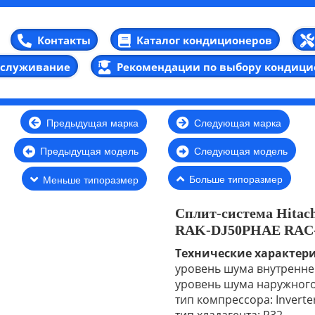
Каталог кондиционеров
Контакты
бслуживание
Рекомендации по выбору кондици
Предыдущая марка
Следующая марка
Предыдущая модель
Следующая модель
Больше типоразмер
Меньше типоразмер
Сплит-система Hitac
RAK-DJ50PHAE RAC-
Технические характер
уровень шума внутреннег
уровень шума наружного 
тип компрессора: Inverte