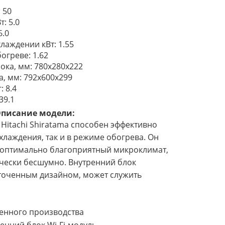
: 50
: 5.0
6.0
лаждении кВт: 1.55
огреве: 1.62
ока, мм: 780x280x222
, мм: 792х600х299
: 8.4
39.1
писание модели:
Hitachi Shiratama способен эффективно
охлаждения, так и в режиме обогрева. Он
 оптимально благоприятный микроклимат,
ически бесшумно. Внутренний блок
точенным дизайном, может служить
енного производства