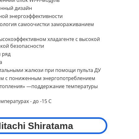
енний блок Wi-Fi-модуль
енный дизайн
ной энергоэффективности
ология самоочистки замораживанием
ысокоэффективном хладагенте с высокой
ской безопасности
 ряд
а
тальными жалюзи при помощи пульта ДУ
им с пониженным энергопотреблением
топления» —поддержание температуры
мпературах - до -15 С
itachi
Shiratama