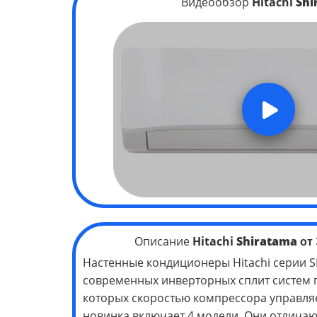
Видеообзор
Hitachi
Shi
Описание
Hitachi
Shiratama
от 
Настенные кондиционеры Hitachi серии S
современных инверторных сплит систем п
которых скоростью компрессора управляе
новинка включает 4 модели. Они отлича