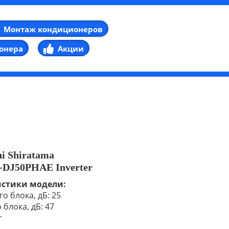
Монтаж кондиционеров
онера
Акции
hi Shiratama
DJ50PHAE Inverter
истики модели:
о блока, дБ: 25
блока, дБ: 47
r