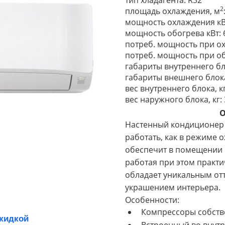
тип хладагента: R32
2
площадь охлаждения, м
мощность охлаждения кВт
мощность обогрева кВт: 
потреб. мощность при ох
потреб. мощность при об
габариты внутреннего бл
габариты внешнего блока
вес внутреннего блока, кг
вес наружного блока, кг: 
О
Настенный кондиционер 
работать, как в режиме 
обеспечит в помещении
работая при этом практ
обладает уникальным от
украшением интерьера.
Особенности:
Компрессоры собств
скидкой