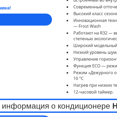
Встроенный во внутр
Современный отточ
авка!
Высокий класс сезон
Инновационная техн
— Frost Wash
Работают на R32 — в
степенью экологиче
Широкий модельный
Низкий уровень шум
Управление горизон
Функция ECO — реж
Режим «Дежурного о
10 °C
Нагрев при низких те
12-часовой таймер.
 информация о кондиционере
H