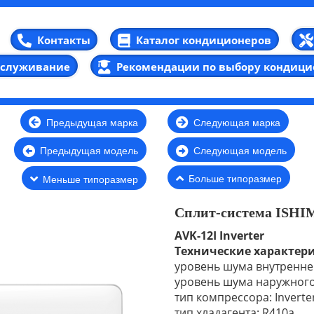
Каталог кондиционеров
Контакты
бслуживание
Рекомендации по выбору кондици
Предыдущая марка
Следующая марка
Предыдущая модель
Следующая модель
Больше типоразмер
Меньше типоразмер
Сплит-система ISHI
AVK-12I Inverter
Технические характер
уровень шума внутреннег
уровень шума наружного 
тип компрессора: Inverte
тип хладагента: R410а