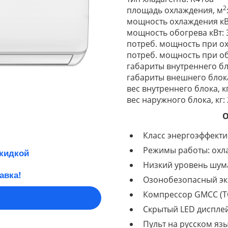
2
площадь охлаждения, м
мощность охлаждения кВт:
мощность обогрева кВт: 3.
потреб. мощность при охл
потреб. мощность при обо
габариты внутреннего бл
габариты внешнего блока
вес внутреннего блока, кг
вес наружного блока, кг:
О
Класс энергоэффекти
Режимы работы: охла
скидкой
Низкий уровень шума
авка!
Озонобезопасный эк
Компрессор GMCC (T
Скрытый LED диспле
Пульт на русском яз