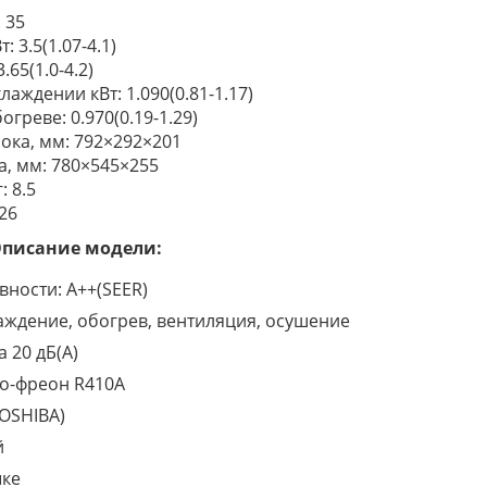
: 35
 3.5(1.07-4.1)
65(1.0-4.2)
аждении кВт: 1.090(0.81-1.17)
греве: 0.970(0.19-1.29)
ока, мм: 792×292×201
, мм: 780×545×255
: 8.5
 26
писание модели:
вности: А++(SEER)
ждение, обогрев, вентиляция, осушение
 20 дБ(А)
о-фреон R410A
OSHIBA)
й
ыке