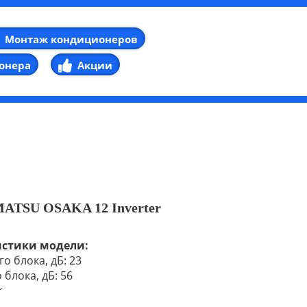
Монтаж кондиционеров
онера
Акции
MATSU OSAKA 12 Inverter
истики модели:
о блока, дБ: 23
блока, дБ: 56
r