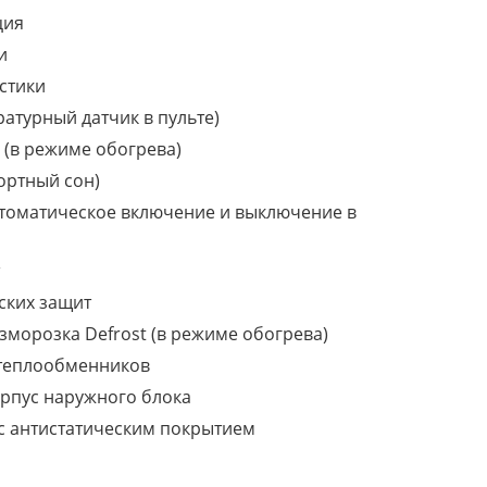
ция
и
стики
ратурный датчик в пульте)
r (в режиме обогрева)
ортный сон)
втоматическое включение и выключение в
ских защит
зморозка Defrost (в режиме обогрева)
е теплообменников
рпус наружного блока
с антистатическим покрытием