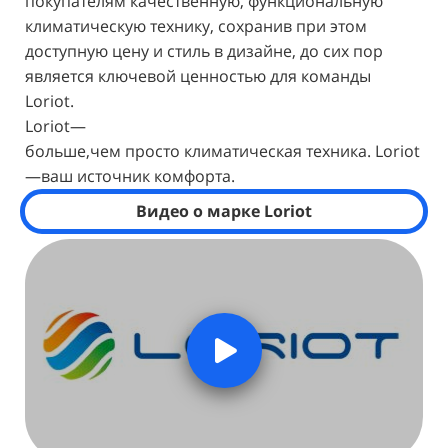
покупателям качественную, функциональную
климатическую технику, сохранив при этом
доступную цену и стиль в дизайне, до сих пор
является ключевой ценностью для команды
Loriot.
L
o
r
i
o
t
—
б
о
л
ь
ш
е
,
ч
е
м
п
р
о
с
т
о
к
л
и
м
а
т
и
ч
е
с
к
а
я
т
е
х
н
и
к
а
.
L
o
r
i
o
t
—
в
а
ш
и
с
т
о
ч
н
и
к
к
о
м
ф
о
р
т
а.
Видео о марке
Loriot